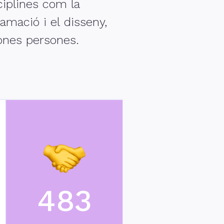
ciplines com la
amació i el disseny,
bones persones.
483