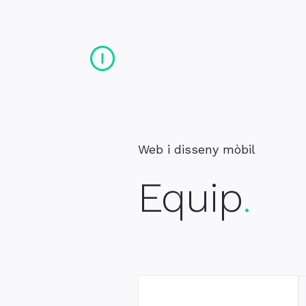
Contacte
Peu de pàgina
Inici
Equip
Web i disseny mòbil
Equip