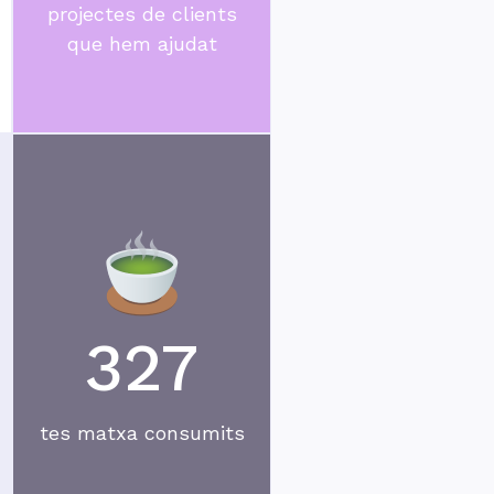
projectes de clients
que hem ajudat
327
tes matxa consumits