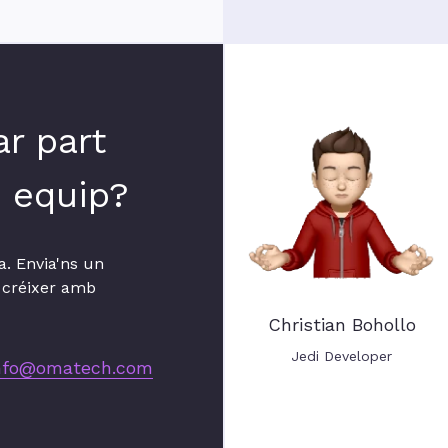
ar part
e equip?
a. Envia'ns un
 créixer amb
Christian Bohollo
Jedi Developer
nfo@omatech.com