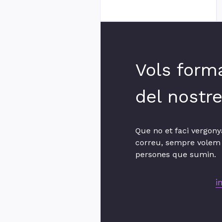
Vols form
del nostr
Que no et faci vergony
correu, sempre volem
persones que sumin.
i