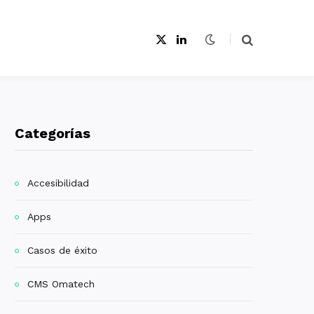
X
L
(
i
T
n
w
k
i
e
t
d
t
I
e
n
r
Categorías
)
Accesibilidad
Apps
Casos de éxito
CMS Omatech