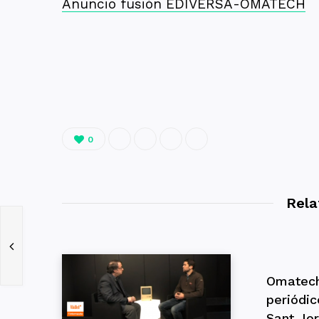
Anuncio fusión EDIVERSA-OMATECH
0
Rela
s
Omatech
periódic
Sant Jor