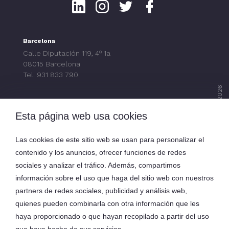
Linkedin
Instagram
Twitter
Facebook
Barcelona
Calle Diputación 119, 4º 1a
08015 Barcelona
Tel. 931 833 790
Ediversa Tech S.L. © 2026
Esta página web usa cookies
Menú
Las cookies de este sitio web se usan para personalizar el
contenido y los anuncios, ofrecer funciones de redes
Servicios
sociales y analizar el tráfico. Además, compartimos
información sobre el uso que haga del sitio web con nuestros
partners de redes sociales, publicidad y análisis web,
quienes pueden combinarla con otra información que les
Oma Technologies S.L. eDiversa Group
haya proporcionado o que hayan recopilado a partir del uso