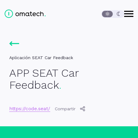
Abrir
Ediversa Tech, S.L.
Contenido de la página
Cambio de idioma
Menú principal
Inicio
Proyectos
APP SEAT Car Feedback
Contacto
Pie de página
Aplicación SEAT Car Feedback
APP SEAT Car
Feedback
https://code.seat/
Compartir