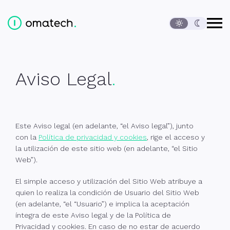
Abrir
Ediversa Tech, S.L.
Contenido de la página
Cambio de idioma
Menú principal
Inicio
Aviso Legal
Contacto
Pie de página
Aviso Legal
Este Aviso legal (en adelante, “el Aviso legal”), junto
con la
Política de privacidad y cookies
, rige el acceso y
la utilización de este sitio web (en adelante, “el Sitio
Web”).
El simple acceso y utilización del Sitio Web atribuye a
quien lo realiza la condición de Usuario del Sitio Web
(en adelante, “el “Usuario”) e implica la aceptación
íntegra de este Aviso legal y de la Política de
Privacidad y cookies. En caso de no estar de acuerdo