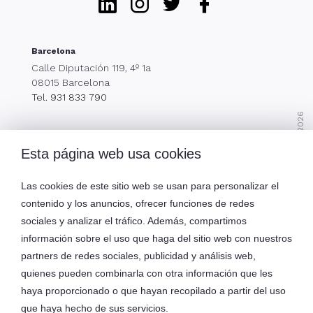
Linkedin
Instagram
Twitter
Facebook
Barcelona
Calle Diputación 119, 4º 1a
08015 Barcelona
Tel. 931 833 790
Ediversa Tech S.L. © 2026
Esta página web usa cookies
Menú
Las cookies de este sitio web se usan para personalizar el
contenido y los anuncios, ofrecer funciones de redes
Servicios
sociales y analizar el tráfico. Además, compartimos
información sobre el uso que haga del sitio web con nuestros
partners de redes sociales, publicidad y análisis web,
quienes pueden combinarla con otra información que les
Oma Technologies S.L. eDiversa Group
haya proporcionado o que hayan recopilado a partir del uso
que haya hecho de sus servicios.