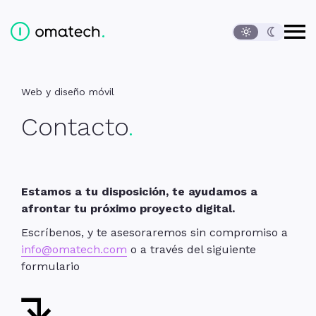
Abrir
Ediversa Tech, S.L.
Contenido de la página
Cambio de idioma
Menú principal
Inicio
Contacto
Contacto
Pie de página
Web y diseño móvil
Contacto
Estamos a tu disposición, te ayudamos a
afrontar tu próximo proyecto digital.
Escríbenos, y te asesoraremos sin compromiso a
info@omatech.com
o a través del siguiente
formulario