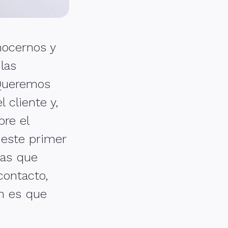
nocernos y
las
 Queremos
 cliente y,
re el
 este primer
das que
contacto,
n es que