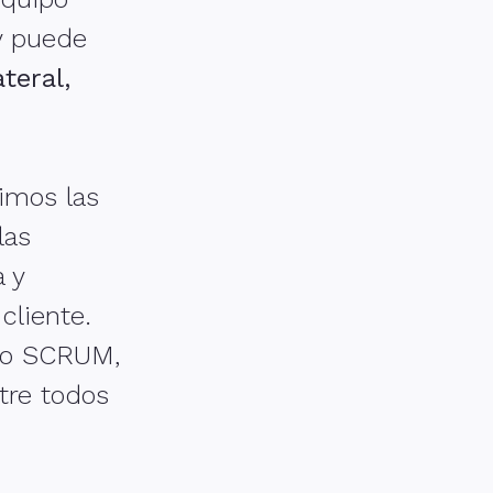
y puede
teral,
imos las
las
 y
cliente.
mo SCRUM,
tre todos