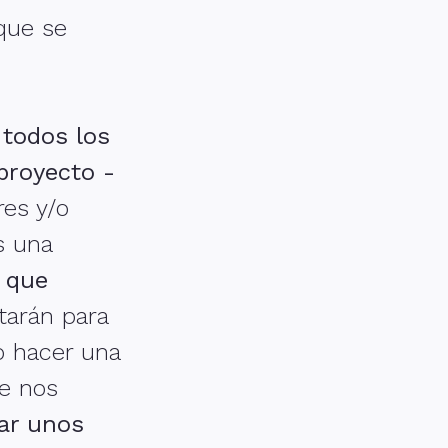
 que se
 todos los
proyecto -
es y/o
s una
s que
tarán para
o hacer una
e nos
jar unos