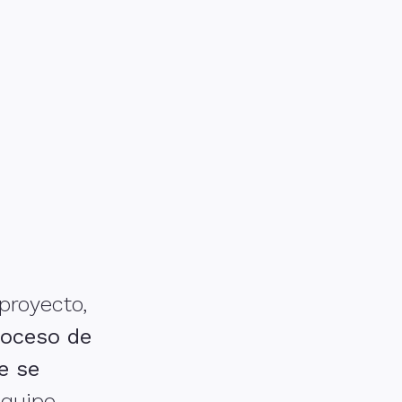
proyecto,
roceso de
e se
equipo