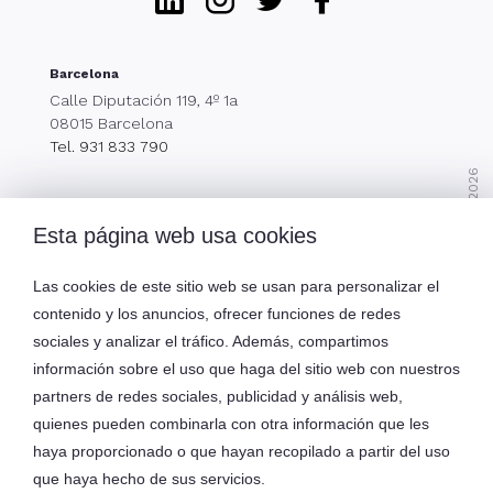
Barcelona
Calle Diputación 119, 4º 1a
08015 Barcelona
Tel. 931 833 790
Ediversa Tech S.L. © 2026
Esta página web usa cookies
Menú
Las cookies de este sitio web se usan para personalizar el
contenido y los anuncios, ofrecer funciones de redes
Servicios
sociales y analizar el tráfico. Además, compartimos
información sobre el uso que haga del sitio web con nuestros
partners de redes sociales, publicidad y análisis web,
quienes pueden combinarla con otra información que les
Oma Technologies S.L. eDiversa Group
haya proporcionado o que hayan recopilado a partir del uso
que haya hecho de sus servicios.