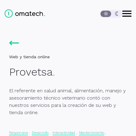
Abrir
Ediversa Tech, S.L.
Contenido de la página
Cambio de idioma
Menú principal
Inicio
Proyectos
Provetsa
Contacto
Pie de página
Web y tienda online
Provetsa
El referente en salud animal, alimentación, manejo y
asesoramiento técnico veterinario contó con
nuestros servicios para la creación de su web y
tienda online.
Responsive
Desarrollo
Interactividad
Mantenimiento